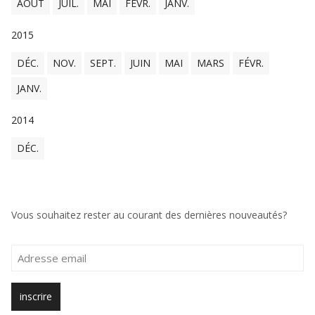
AOÛT
JUIL.
MAI
FÉVR.
JANV.
2015
DÉC.
NOV.
SEPT.
JUIN
MAI
MARS
FÉVR.
JANV.
2014
DÉC.
Vous souhaitez rester au courant des dernières nouveautés?
Leave
this
field
blank
inscrire